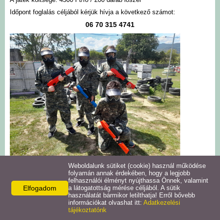
Időpont foglalás céljából kérjük hívja a következő számot:
06 70 315 4741
Weboldalunk sütiket (cookie) használ működése
folyamán annak érdekében, hogy a legjobb
felhasználói élményt nyújthassa Önnek, valamint
Elfogadom
a látogatottság mérése céljából. A sütik
használatát bármikor letilthatja! Erről bővebb
információkat olvashat itt:
Adatkezelési
tájékoztatónk