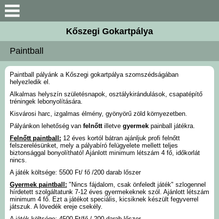
Keresés
Kőszegi Gokartpálya
Magunkról
Paintball
Paintball
Paintball pályánk a Kőszegi gokartpálya szomszédságában
helyezledik el.
Szolgáltatásaink, árak
Alkalmas helyszín születésnapok, osztálykirándulások, csapatépítő
tréningek lebonyolítására.
Kisvárosi harc, izgalmas élmény, gyönyörű zöld környezetben.
Osztálykirándulás
Pályánkon lehetőség van
felnőtt
illetve
gyermek
painball játékra.
Felnőtt paintball:
12 éves kortól bátran ajánljuk profi felnőtt
Gyakori kérdések
felszerelésünket, mely a pályabíró felügyelete mellett teljes
biztonsággal bonyolítható! Ajánlott minimum létszám 4 fő, időkorlát
nincs.
Képesalbumunk
A játék költsége: 5500 Ft/ fő /200 darab lőszer
Gyermek paintball:
"Nincs fájdalom, csak önfeledt játék" szlogennel
hírdetett szolgáltatunk 7-12 éves gyermekeknek szól. Ajánlott létszám
Kapcsolat
minimum 4 fő. Ezt a játékot speciális, kicsiknek készült fegyverrel
játszuk. A lövedék ereje csekély.
A játék költsége: 4500 Ft/fő / 200 darab lőszer